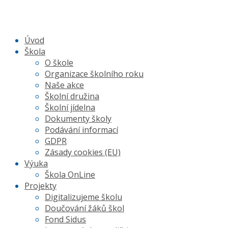
Úvod
Škola
O škole
Organizace školního roku
Naše akce
Školní družina
Školní jídelna
Dokumenty školy
Podávání informací
GDPR
Zásady cookies (EU)
Výuka
Škola OnLine
Projekty
Digitalizujeme školu
Doučování žáků škol
Fond Sidus