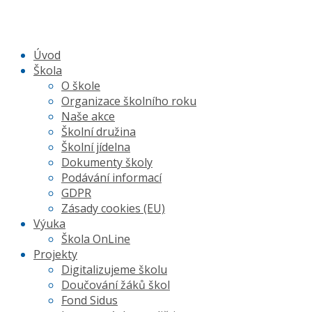
Úvod
Škola
O škole
Organizace školního roku
Naše akce
Školní družina
Školní jídelna
Dokumenty školy
Podávání informací
GDPR
Zásady cookies (EU)
Výuka
Škola OnLine
Projekty
Digitalizujeme školu
Doučování žáků škol
Fond Sidus