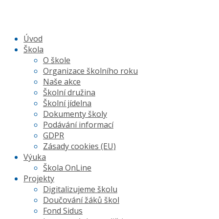
Úvod
Škola
O škole
Organizace školního roku
Naše akce
Školní družina
Školní jídelna
Dokumenty školy
Podávání informací
GDPR
Zásady cookies (EU)
Výuka
Škola OnLine
Projekty
Digitalizujeme školu
Doučování žáků škol
Fond Sidus