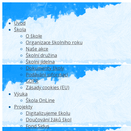
Úvod
Škola
O škole
Organizace školního roku
Naše akce
Školní družina
Školní jídelna
Dokumenty školy
Podávání informací
GDPR
Zásady cookies (EU)
Výuka
Škola OnLine
Projekty
Digitalizujeme školu
Doučování žáků škol
Fond Sidus