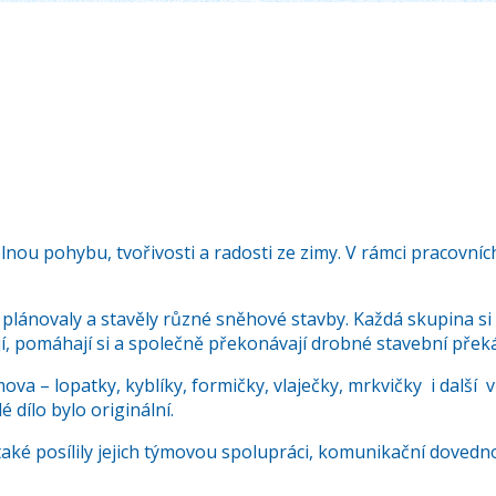
u plnou pohybu, tvořivosti a radosti ze zimy. V rámci pracovní
 plánovaly a stavěly různé sněhové stavby. Každá skupina si 
ují, pomáhají si a společně překonávají drobné stavební přek
va – lopatky, kyblíky, formičky, vlaječky, mrkvičky i další 
 dílo bylo originální.
aké posílily jejich týmovou spolupráci, komunikační dovedn