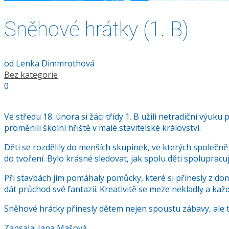
Sněhové hrátky (1. B)
od
Lenka Dimmrothová
Bez kategorie
0
Ve středu 18. února si žáci třídy 1. B užili netradiční výuk
proměnili školní hřiště v malé stavitelské království.
Děti se rozdělily do menších skupinek, ve kterých společně
do tvoření. Bylo krásné sledovat, jak spolu děti spoluprac
Při stavbách jim pomáhaly pomůcky, které si přinesly z domo
dát průchod své fantazii. Kreativitě se meze nekladly a každé
Sněhové hrátky přinesly dětem nejen spoustu zábavy, ale t
Zapsala: Jana Mašová