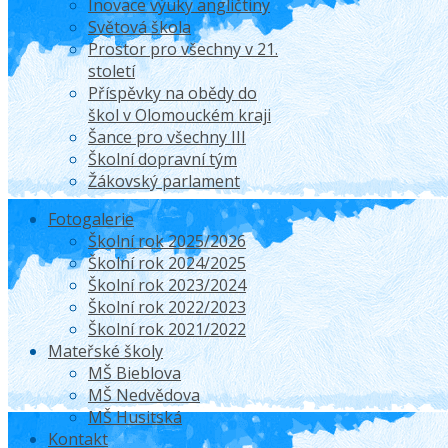
Inovace výuky angličtiny
Světová škola
Prostor pro všechny v 21.
století
Příspěvky na obědy do
škol v Olomouckém kraji
Šance pro všechny III
Školní dopravní tým
Žákovský parlament
Fotogalerie
Školní rok 2025/2026
Školní rok 2024/2025
Školní rok 2023/2024
Školní rok 2022/2023
Školní rok 2021/2022
Mateřské školy
MŠ Bieblova
MŠ Nedvědova
MŠ Husitská
Kontakt