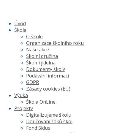
Úvod
Škola
O škole
Organizace školního roku
Naše akce
Školní družina
Školní jídelna
Dokumenty školy
Podávání informací
GDPR
Zásady cookies (EU)
Výuka
Škola OnLine
Projekty
Digitalizujeme školu
Doučování žáků škol
Fond Sidus