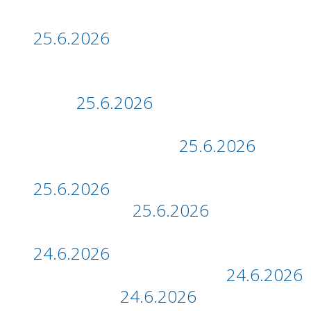
Přechodový rituál žáků 5. tříd
25.6.2026
Vystoupení žáků 5.A pro spolužáky a
v domově pro seniory – 11.6. a 25.6.
2026
25.6.2026
Společné chvíle sedmých tříd na
závěr školního roku
25.6.2026
Vycházka Poděbrady (8. A,B)
25.6.2026
Bowling (4.B)
25.6.2026
Znovu do hry – DĚKUJEME
24.6.2026
Turnaj v kopané II. stupeň
24.6.2026
Park (2.A,B)
24.6.2026