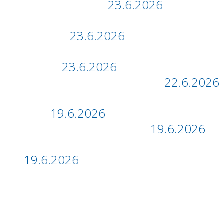
Bowling (8. A,B)
23.6.2026
JEŠTĚ VE STŘEDU 24. 6. sbíráme
hračky…
23.6.2026
Kino Šantovka -Toy story 5: Příběh
hraček
23.6.2026
Tangramiáda (4. a 5. třídy)
22.6.2026
Přírodovědná vycházka s piknikem
(7.A)
19.6.2026
Botanická zahrada (9.B)
19.6.2026
Přírodovědný jarmark (9.A)
19.6.2026
Všechny příspěvky