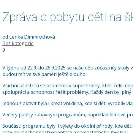
Zpráva o pobytu dětí na š
od
Lenka Dimmrothová
Bez kategorie
0
V týdnu od 22.9. do 26.9.2025 se naše děti zúčastnily školy 
budou mít ve své paměti ještě dlouho.
Všichni účastníci se proměnili v superhrdiny, kteří čelili n
spolupráci a schopnost řešit problémy. Každý den byl plný no
Jednou z aktivit byla i kreativní dílna, kde si děti vyrobily vl
Večery patřily zábavným programům, například filmové pro
Součástí programu byly i výlety do okolní přírody, kde děti 
rozvinout schopnosti orientace a samostatného myšlení.