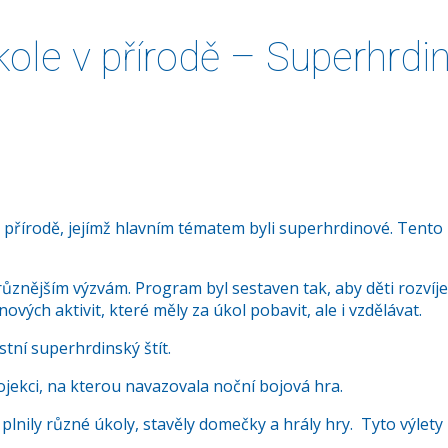
kole v přírodě – Superhrdi
v přírodě, jejímž hlavním tématem byli superhrdinové. Tento p
ejrůznějším výzvám. Program byl sestaven tak, aby děti rozvíje
vých aktivit, které měly za úkol pobavit, ale i vzdělávat.
astní superhrdinský štít.
jekci, na kterou navazovala noční bojová hra.
plnily různé úkoly, stavěly domečky a hrály hry. Tyto výlety b