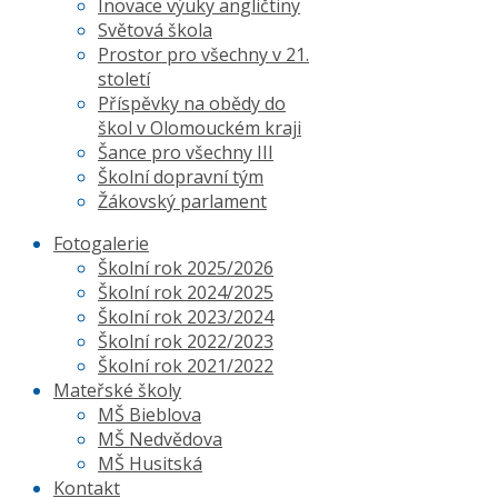
Inovace výuky angličtiny
Světová škola
Prostor pro všechny v 21.
století
Příspěvky na obědy do
škol v Olomouckém kraji
Šance pro všechny III
Školní dopravní tým
Žákovský parlament
Fotogalerie
Školní rok 2025/2026
Školní rok 2024/2025
Školní rok 2023/2024
Školní rok 2022/2023
Školní rok 2021/2022
Mateřské školy
MŠ Bieblova
MŠ Nedvědova
MŠ Husitská
Kontakt