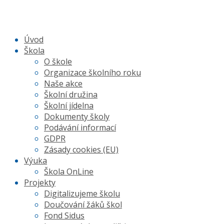
Úvod
Škola
O škole
Organizace školního roku
Naše akce
Školní družina
Školní jídelna
Dokumenty školy
Podávání informací
GDPR
Zásady cookies (EU)
Výuka
Škola OnLine
Projekty
Digitalizujeme školu
Doučování žáků škol
Fond Sidus